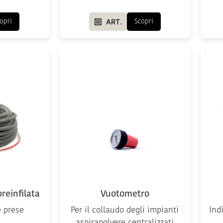
ART.
opri
Scopri
reinfilata
Vuotometro
e prese
Per il collaudo degli impianti
Ind
i
aspirapolvere centralizzati