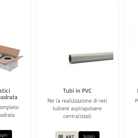
stici
Tubi in PVC
uadrata
Per la realizzazione di reti
P
 completo
tubiere aspirapolvere
adrata
centralizzati
opri
ART.
Scopri