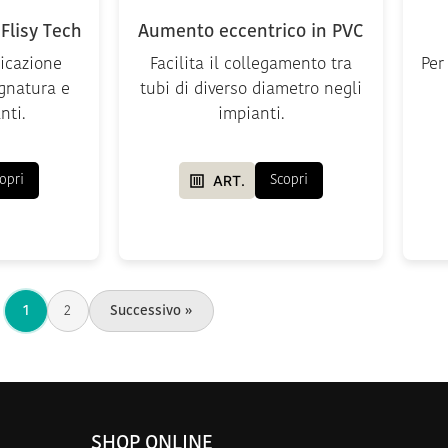
Flisy Tech
Aumento eccentrico in PVC
icazione
Facilita il collegamento tra
Per
gnatura e
tubi di diverso diametro negli
nti.
impianti.
ART.
opri
Scopri
1
2
Successivo »
SHOP ONLINE