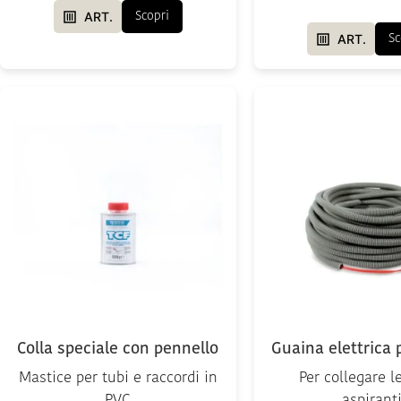
ART.
Scopri
ART.
Sc
Colla speciale con pennello
Guaina elettrica p
Mastice per tubi e raccordi in
Per collegare l
PVC
aspirant