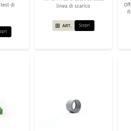
 test di
Off
linea di scarico
f
ART.
Scopri
opri