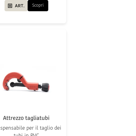
ART.
Scopri
Attrezzo tagliatubi
ispensabile per il taglio dei
tubi in PVC