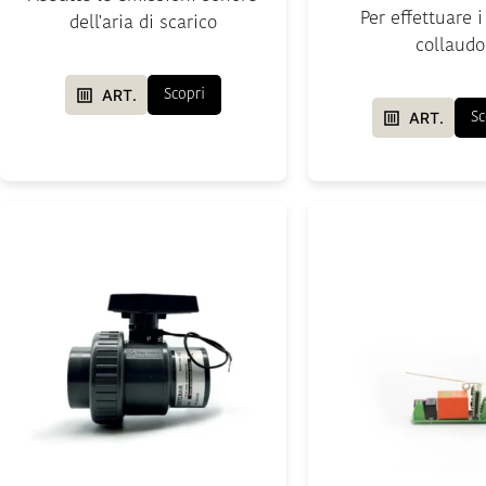
Per effettuare i
dell'aria di scarico
collaudo
ART.
Scopri
ART.
Sc