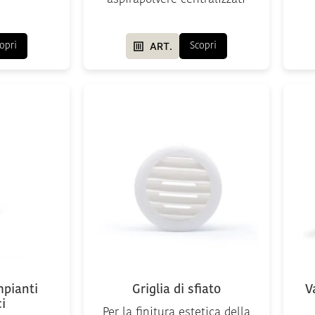
ART.
opri
Scopri
mpianti
Griglia di sfiato
V
i
Per la finitura estetica della