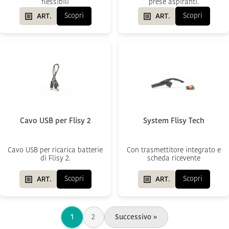
flessibili
prese aspiranti.
ART.
ART.
Scopri
Scopri
Cavo USB per Flisy 2
System Flisy Tech
Cavo USB per ricarica batterie
Con trasmettitore integrato e
di Flisy 2.
scheda ricevente
ART.
ART.
Scopri
Scopri
1
2
Successivo »