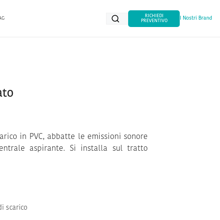
RICHIEDI
AG
I Nostri Brand
PREVENTIVO
ato
carico in PVC, abbatte le emissioni sonore
centrale aspirante. Si installa sul tratto
di scarico