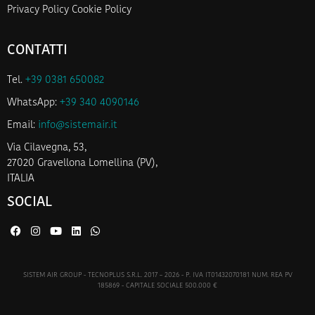
Privacy Policy
Cookie Policy
CONTATTI
Tel.
+39 0381 650082
WhatsApp:
+39 340 4090146
Email:
info@sistemair.it
Via Cilavegna, 53,
27020 Gravellona Lomellina (PV),
ITALIA
SOCIAL
SISTEM AIR GROUP - TECNOPLUS S.R.L. 2017 – 2026 - P. IVA IT01432070181 NUM. REA PV
185869 - CAPITALE SOCIALE 500.000 €