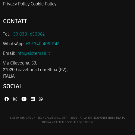
Privacy Policy
Cookie Policy
CONTATTI
Tel.
+39 0381 650082
WhatsApp:
+39 340 4090146
Email:
info@sistemair.it
Via Cilavegna, 53,
27020 Gravellona Lomellina (PV),
ITALIA
SOCIAL
SISTEM AIR GROUP - TECNOPLUS S.R.L. 2017 – 2026 - P. IVA IT01432070181 NUM. REA PV
185869 - CAPITALE SOCIALE 500.000 €