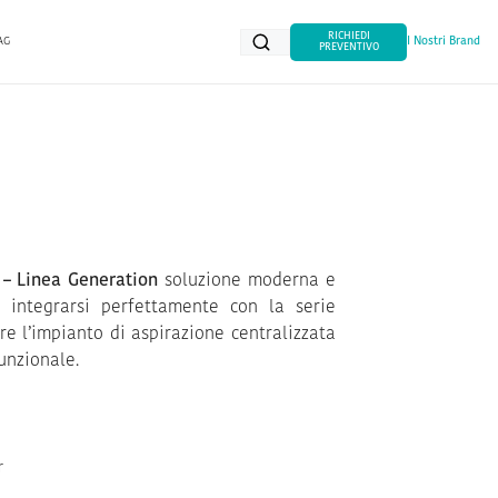
RICHIEDI
AG
I Nostri Brand
PREVENTIVO
 – Linea Generation
soluzione moderna e
r integrarsi perfettamente con la serie
are l’impianto di aspirazione centralizzata
unzionale.
r