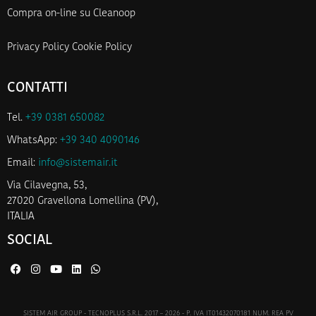
Compra on-line su Cleanoop
Privacy Policy
Cookie Policy
CONTATTI
Tel.
+39 0381 650082
WhatsApp:
+39 340 4090146
Email:
info@sistemair.it
Via Cilavegna, 53,
27020 Gravellona Lomellina (PV),
ITALIA
SOCIAL
SISTEM AIR GROUP - TECNOPLUS S.R.L. 2017 – 2026 - P. IVA IT01432070181 NUM. REA PV