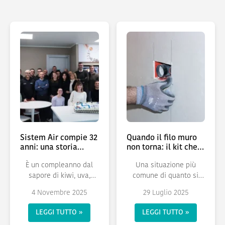
Sistem Air compie 32
Quando il filo muro
anni: una storia
non torna: il kit che
italiana di
salva le prese
È un compleanno dal
Una situazione più
imprenditoria
aspiranti
innovativa
sapore di kiwi, uva,
comune di quanto si
panna e gocce di
creda Che si tratti di
4 Novembre 2025
29 Luglio 2025
cioccolato quello che...
una ristrutturazione,
una...
LEGGI TUTTO »
LEGGI TUTTO »