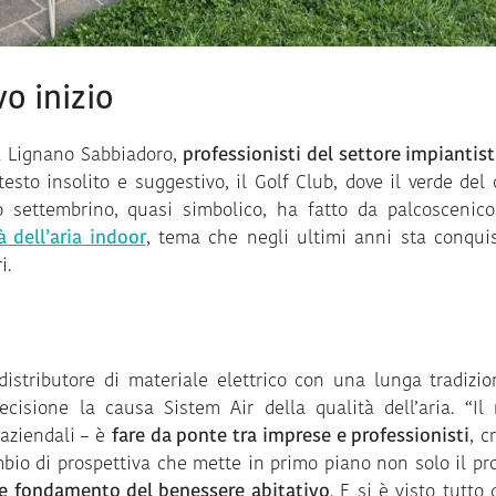
o inizio
 a Lignano Sabbiadoro,
professionisti del settore impiantis
to insolito e suggestivo, il Golf Club, dove il verde del
 settembrino, quasi simbolico, ha fatto da palcoscenic
à dell’aria indoor
, tema che negli ultimi anni sta conqui
i.
 distributore di materiale elettrico con una lunga tradizio
ecisione la causa Sistem Air della qualità dell’aria. “Il 
 aziendali – è
fare da ponte tra imprese e professionisti
, c
mbio di prospettiva che mette in primo piano non solo il pr
me fondamento del benessere abitativo
. E si è visto tutto