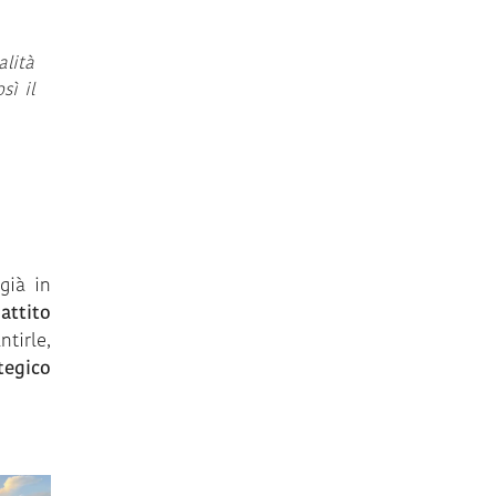
alità
sì il
già in
attito
ntirle,
tegico