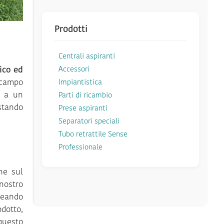
Prodotti
Centrali aspiranti
tico ed
Accessori
 campo
Impiantistica
o a un
Parti di ricambio
stando
Prese aspiranti
Separatori speciali
Tubo retrattile Sense
Professionale
ne sul
nostro
reando
odotto,
 questo