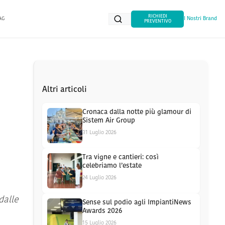
RICHIEDI
AG
I Nostri Brand
PREVENTIVO
Altri articoli
Cronaca dalla notte più glamour di
Sistem Air Group
31 Luglio 2026
Tra vigne e cantieri: così
celebriamo l’estate
24 Luglio 2026
dalle
Sense sul podio agli ImpiantiNews
Awards 2026
15 Luglio 2026