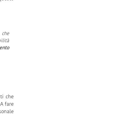
a che
ilità
ento
sti che
A fare
sonale