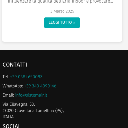
influenzare la qualità dell’aria indoor e provocare...
3 Marzo 2025
LEGGI TUTTO »
CONTATTI
Tel.
+39 0381 650082
WhatsApp:
+39 340 4090146
Email:
info@sistemair.it
Via Cilavegna, 53,
27020 Gravellona Lomellina (PV),
ITALIA
SOCIAL