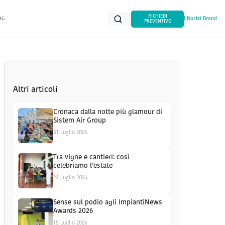
RICHIEDI
AG
I Nostri Brand
PREVENTIVO
Altri articoli
Cronaca dalla notte più glamour di
Sistem Air Group
31 Luglio 2026
Tra vigne e cantieri: così
celebriamo l’estate
24 Luglio 2026
Sense sul podio agli ImpiantiNews
Awards 2026
15 Luglio 2026