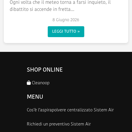
Ogni volta che il meteo torna a farsi inquieto, il
dibattito si accende in fretta....
8 Giugno 2026
LEGGI TUTTO »
SHOP ONLINE
Cleanoop
MENU
Cos’è l’aspirapolvere centralizzato Sistem Air
Richiedi un preventivo Sistem Air