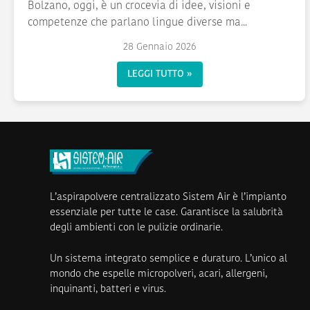
Bolzano, oggi, è un crocevia di idee, visioni e
competenze che parlano lingue diverse ma...
28 Gennaio 2026
LEGGI TUTTO »
L’aspirapolvere centralizzato Sistem Air è l’impianto
essenziale per tutte le case. Garantisce la salubrità
degli ambienti con le pulizie ordinarie.
Un sistema integrato semplice e duraturo. L’unico al
mondo che espelle micropolveri, acari, allergeni,
inquinanti, batteri e virus.